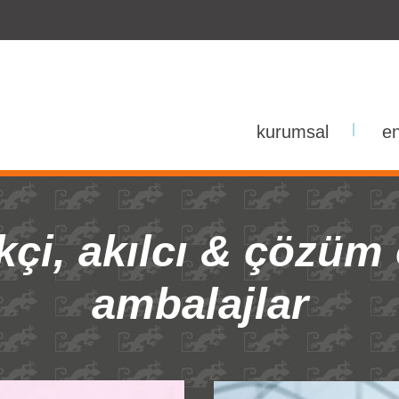
kurumsal
|
en
kçi, akılcı & çözüm
ambalajlar