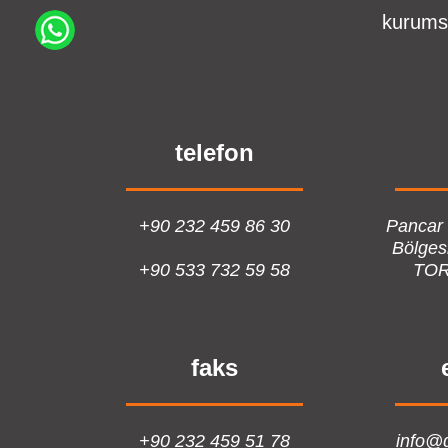
kurums
telefon
+90 232 459 86 30
Pancar
Bölges
+90 533 732 59 58
TOR
faks
+90 232 459 51 78
info@