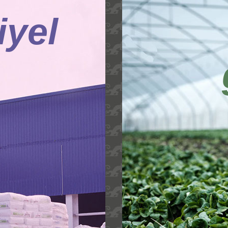
iyel
p