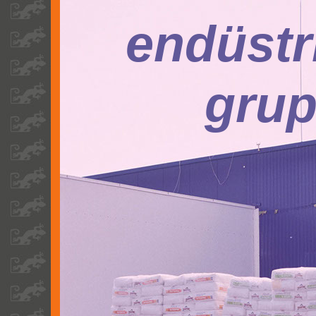
endüstr
gru