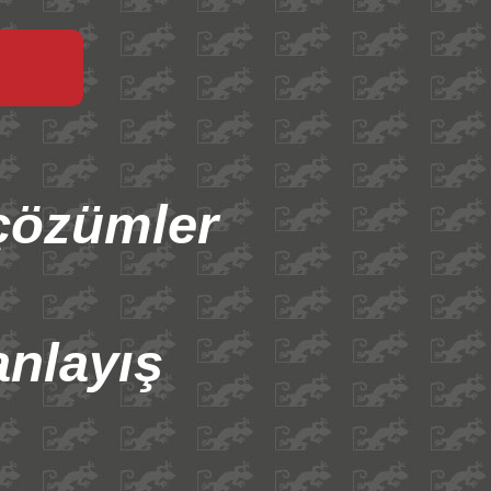
çözümler
nlayış