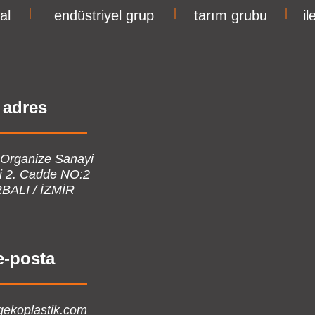
al
|
endüstriyel grup
|
tarım grubu
|
il
adres
 Organize Sanayi
i 2. Cadde NO:2
BALI / İZMİR
e-posta
gekoplastik.com