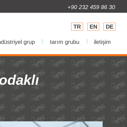
+90 232 459 86 30
TR
EN
DE
düstriyel grup
|
tarım grubu
|
iletişim
 odaklı