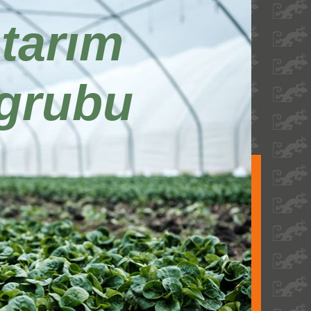
tarım
grubu